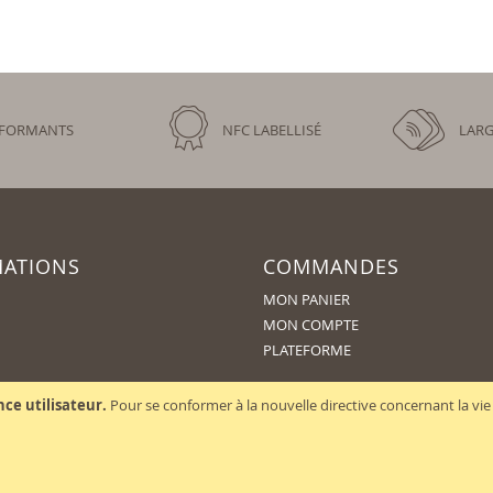
RFORMANTS
NFC LABELLISÉ
LARG
MATIONS
COMMANDES
MON PANIER
MON COMPTE
PLATEFORME
nce utilisateur.
Pour se conformer à la nouvelle directive concernant la 
Mentions légales
|
Copyright ©
Impressions Modernes
2026