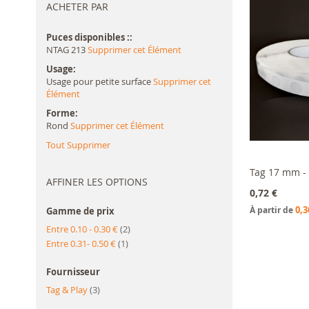
ACHETER PAR
Puces disponibles :
NTAG 213
Supprimer cet Élément
Usage
Usage pour petite surface
Supprimer cet
Élément
Forme
Rond
Supprimer cet Élément
Tout Supprimer
Tag 17 mm - 
AFFINER LES OPTIONS
Ajouter a
0,72 €
0,3
À partir de
Gamme de prix
article
Entre 0.10 - 0.30 €
2
article
Entre 0.31- 0.50 €
1
Fournisseur
article
Tag & Play
3