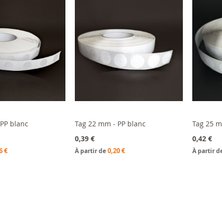
En ruptur
PP blanc
Tag 22 mm - PP blanc
Tag 25 m
u panier
Ajouter au panier
0,39 €
0,42 €
6 €
0,20 €
À partir de
À partir d