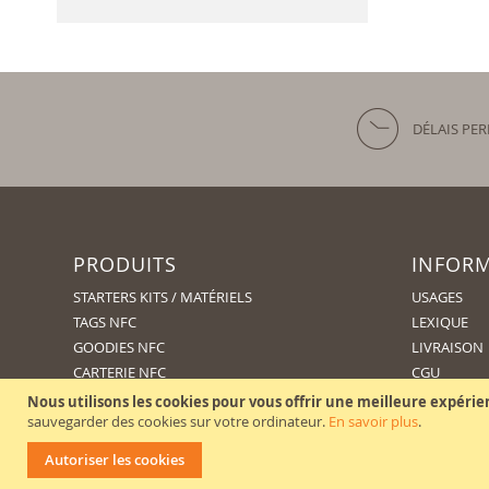
DÉLAIS PE
PRODUITS
INFOR
STARTERS KITS / MATÉRIELS
USAGES
TAGS NFC
LEXIQUE
GOODIES NFC
LIVRAISON
CARTERIE NFC
CGU
ABONNEMENTS
CGV
Nous utilisons les cookies pour vous offrir une meilleure expérie
sauvegarder des cookies sur votre ordinateur.
En savoir plus
.
Autoriser les cookies