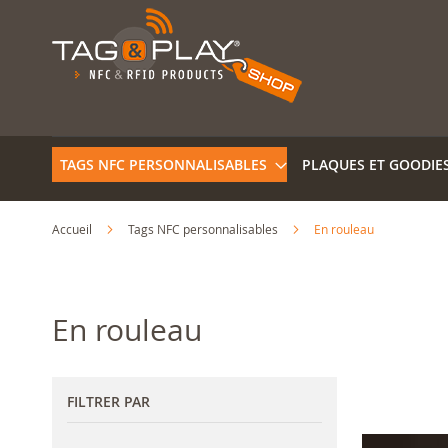
Allez
au
contenu
TAGS NFC PERSONNALISABLES
PLAQUES ET GOODIE
Accueil
Tags NFC personnalisables
En rouleau
En rouleau
FILTRER PAR