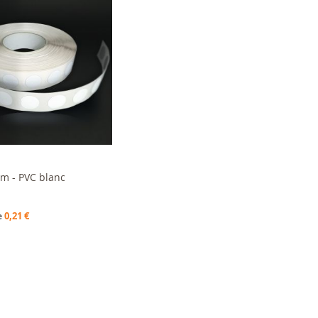
e de stock
m - PVC blanc
0,21 €
e