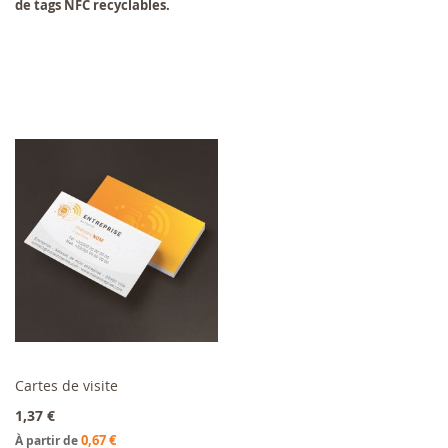
de tags NFC recyclables.
En rupture de stock
Cartes de visite
1,37 €
0,67 €
À partir de