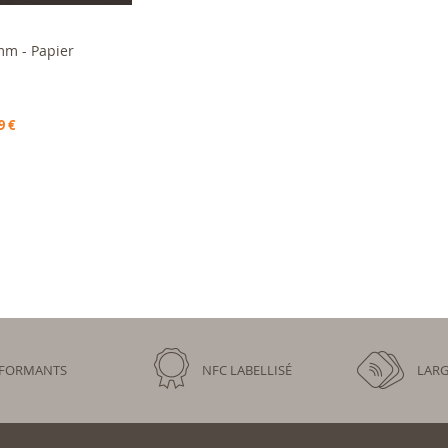
mm - Papier
u panier
9 €
RFORMANTS
NFC LABELLISÉ
LARG