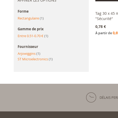
AFFINER LES OPTIONS
Forme
Tag 30 x 45 
article
Rectangulaire
1
"Sécurité"
Ajouter a
0,78 €
Gamme de prix
0,6
À partir de
article
Entre 0.51-0.70 €
1
Fournisseur
article
Arjowiggins
1
article
ST Microelectronics
1
DÉLAIS PE