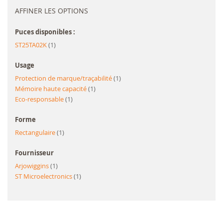
AFFINER LES OPTIONS
Puces disponibles :
article
ST25TA02K
1
Usage
article
Protection de marque/traçabilité
1
article
Mémoire haute capacité
1
article
Eco-responsable
1
Forme
article
Rectangulaire
1
Fournisseur
article
Arjowiggins
1
article
ST Microelectronics
1