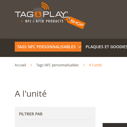
Allez
au
contenu
TAGS NFC PERSONNALISABLES
PLAQUES ET GOODIE
Accueil
Tags NFC personnalisables
A l'unité
A l'unité
FILTRER PAR