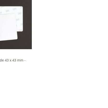
 stock
ide 43 x 43 mm -