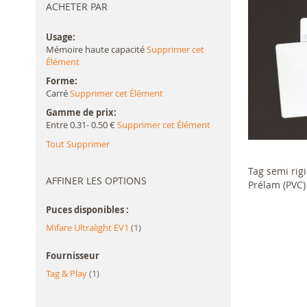
ACHETER PAR
Usage
Mémoire haute capacité
Supprimer cet
Élément
Forme
Carré
Supprimer cet Élément
Gamme de prix
Entre 0.31- 0.50 €
Supprimer cet Élément
Tout Supprimer
En rupture de
Tag semi rig
AFFINER LES OPTIONS
Prélam (PVC)
Puces disponibles :
article
Mifare Ultralight EV1
1
Fournisseur
article
Tag & Play
1