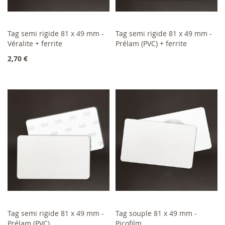
En rupture de stock
Tag semi rigide 81 x 49 mm -
Tag semi rigide 81 x 49 mm -
Véralite + ferrite
Ajouter au panier
Prélam (PVC) + ferrite
2,70 €
En rupture de stock
Tag semi rigide 81 x 49 mm -
Tag souple 81 x 49 mm -
Prélam (PVC)
Picofilm
Ajouter au panier