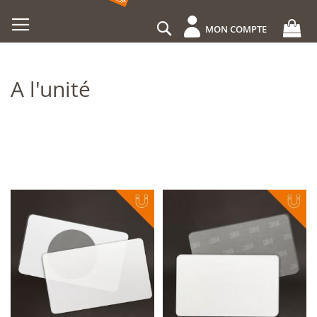
Allez
au
Rechercher
MON COMPTE
contenu
A l'unité