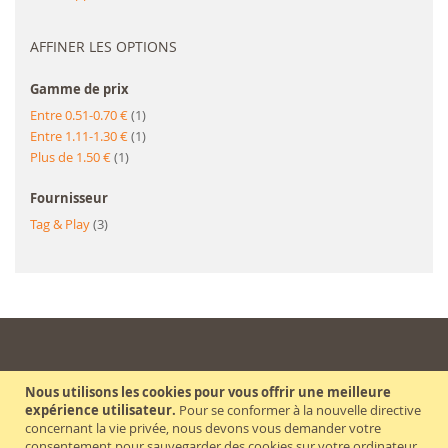
AFFINER LES OPTIONS
Gamme de prix
article
Entre 0.51-0.70 €
1
article
Entre 1.11-1.30 €
1
article
Plus de 1.50 €
1
Fournisseur
article
Tag & Play
3
CONTACT
Nous utilisons les cookies pour vous offrir une meilleure
expérience utilisateur.
Pour se conformer à la nouvelle directive
FORMULAIRE DE CONTACT
concernant la vie privée, nous devons vous demander votre
consentement pour sauvegarder des cookies sur votre ordinateur.