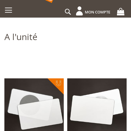
Allez
au
Rechercher
MON COMPTE
contenu
A l'unité